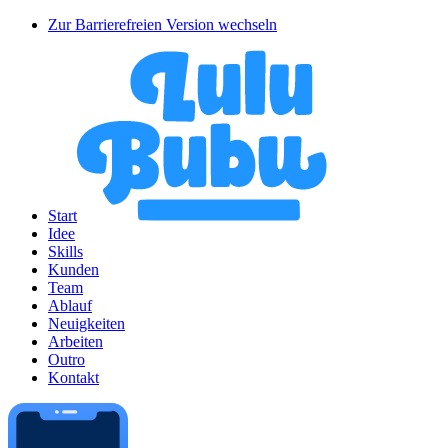
Zur Barrierefreien Version wechseln
Start
Idee
Skills
Kunden
Team
Ablauf
Neuigkeiten
Arbeiten
Outro
Kontakt